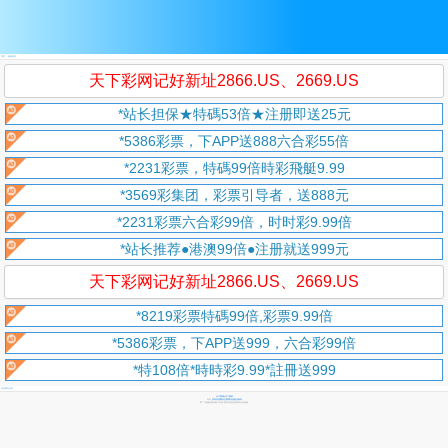
首页
>
刷新资料
天下彩网记好新址2866.US、2669.US
*站长担保★特碼53倍★注册即送25元
*5386彩票，下APP送888六合彩55倍
*2231彩票，特碼99倍時彩飛艇9.99
*3569彩集团，彩票引导者，送888元
*2231彩票六合彩99倍，时时彩9.99倍
*站长推荐●港澳99倍●注册就送999元
天下彩网记好新址2866.US、2669.US
*8219彩票特碼99倍,彩票9.99倍
*5386彩票，下APP送999，六合彩99倍
*特108倍*時時彩9.99*註冊送999
返回网站首页
天下彩票
●
天下资料
本站
所有内容载自互联网仅供娱乐参考
帶"*"為廣告或外鏈,本站不對其內容及經營等行為負責