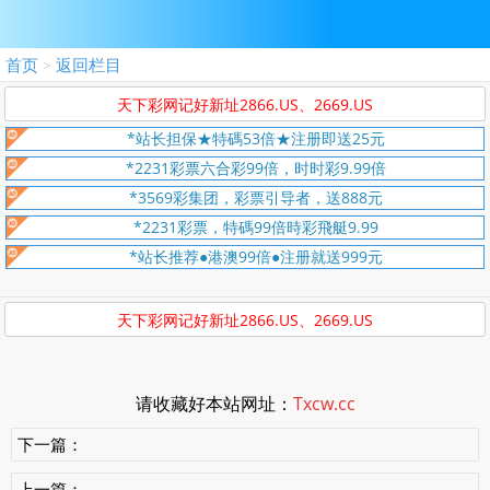
首页
返回栏目
>
天下彩网记好新址2866.US、2669.US
*站长担保★特碼53倍★注册即送25元
*2231彩票六合彩99倍，时时彩9.99倍
*3569彩集团，彩票引导者，送888元
*2231彩票，特碼99倍時彩飛艇9.99
*站长推荐●港澳99倍●注册就送999元
天下彩网记好新址2866.US、2669.US
请收藏好本站网址：
Txcw.cc
下一篇：
上一篇：