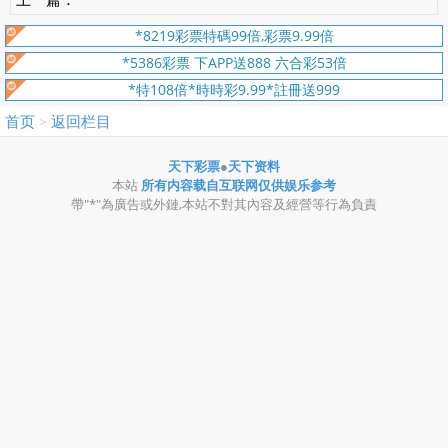
*8219彩票特碼99倍,彩票9.99倍
*5386彩票 下APP送888 六合彩53倍
*特108倍*時時彩9.99*註冊送999
首页
返回栏目
>
天下彩票
●
天下资料
本站
所有内容载自互联网仅供娱乐参考
帶"*"為廣告或外鏈,本站不對其內容及經營等行為負責